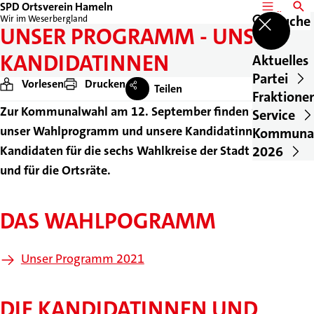
SPD Ortsverein Hameln
MENÜ
SUCH
Suche
Wir im Weserbergland
UNSER PROGRAMM - UNSERE
KANDIDATINNEN
Aktuelles
Partei
Vorlesen
Drucken
Teilen
Fraktione
Zur Kommunalwahl am 12. September finden Sie hier
Service
unser Wahlprogramm und unsere Kandidatinnen und
Kommuna
2026
Kandidaten für die sechs Wahlkreise der Stadt Hameln
und für die Ortsräte.
DAS WAHLPOGRAMM
Unser Programm 2021
DIE KANDIDATINNEN UND